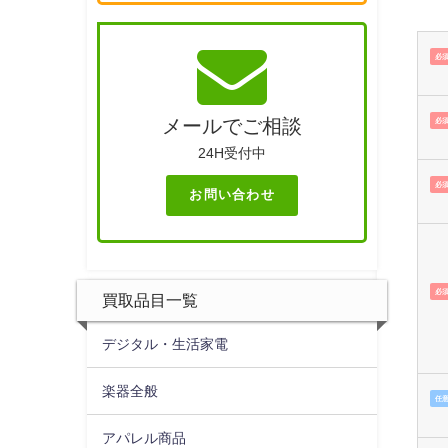
必
メールでご相談
必
24H受付中
必
お問い合わせ
必
買取品目一覧
デジタル・生活家電
楽器全般
任
アパレル商品