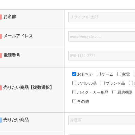
お名前
須
メールアドレス
須
電話番号
須
おもちゃ
ゲーム
家電
アパレル品
ブランド品
売りたい商品【複数選択】
須
バイク・カー用品
厨房機器
その他
売りたい商品
意