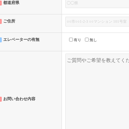
都道府県
須
ご住所
須
エレベーターの有無
有り
無し
意
お問い合わせ内容
須