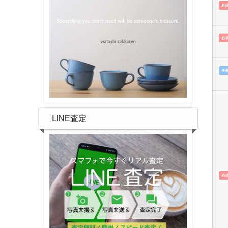
必
必
任
LINE査定
必